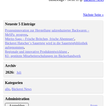
Nächste Seite »
Neueste 5 Einträge
Prozessinnovation zur Herstellung salzreduzierter Backwaren –
MeSPa_progress
Müritz-Saga – Frische Brötchen, frische Abenteuer!
Bäckerei Hatscher´s Sauerteig wird in die Sauerteigbibliothek
aufgenommen
Regionale und innovative Produktentwicklung
KI- gestützte Mitarbeiterschulungen im Bäckerhandwerk
Archiv
2026:
Juli
Kategorien
alle
Bäckerei News
Administration
Atom
Anmelden