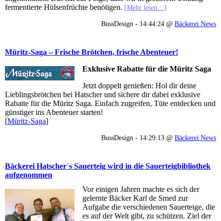
fermentierte Hülsenfrüchte benötigen.
[Mehr lesen…]
BussDesign - 14:44:24 @
Bäckerei News
Müritz-Saga – Frische Brötchen, frische Abenteuer!
Exklusive Rabatte für die Müritz Saga
Jetzt doppelt genießen: Hol dir deine
Lieblingsbrötchen bei Hatscher und sichere dir dabei exklusive
Rabatte für die Müritz Saga. Einfach zugreifen, Tüte entdecken und
günstiger ins Abenteuer starten!
[
Müritz-Saga
]
BussDesign - 14:29:13 @
Bäckerei News
Bäckerei Hatscher´s Sauerteig wird in die Sauerteigbibliothek
aufgenommen
Vor einigen Jahren machte es sich der
gelernte Bäcker Karl de Smed zur
Aufgabe die verschiedenen Sauerteige, die
es auf der Welt gibt, zu schützen. Ziel der